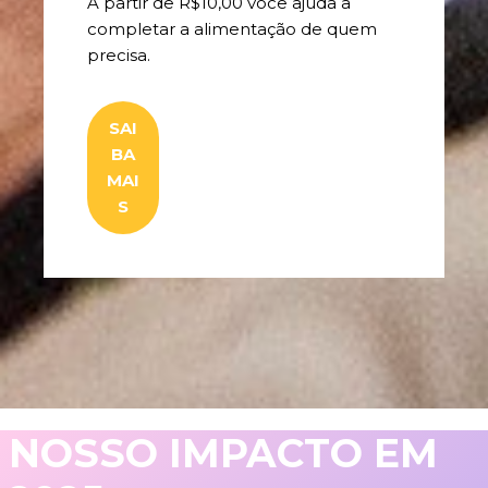
A partir de R$10,00 você ajuda a
completar a alimentação de quem
precisa.
SAI
BA
MAI
S
NOSSO IMPACTO
EM