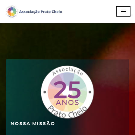
Pular
para
o
conteúdo
NOSSA MISSÃO