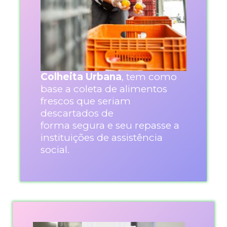
Colheita Urbana
, tem como
base a coleta de alimentos
frescos que seriam
descartados de
forma segura e seu repasse a
instituições de assistência
social.