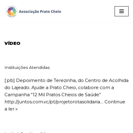
Pular
para
o
conteúdo
VÍDEO
Instituições Atendidas
[:pb] Depoimento de Terezinha, do Centro de Acolhida
do Lajeado. Ajude a Prato Cheio, colabore com a
Campanha “12 Mil Pratos Cheios de Saúde”
http://juntos.com.vc/pt/projetorotasolidaria…
Continue
a ler »