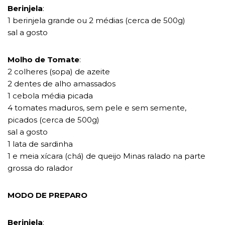
Berinjela
:
1 berinjela grande ou 2 médias (cerca de 500g)
sal a gosto
Molho de Tomate
:
2 colheres (sopa) de azeite
2 dentes de alho amassados
1 cebola média picada
4 tomates maduros, sem pele e sem semente,
picados (cerca de 500g)
sal a gosto
1 lata de sardinha
1 e meia xícara (chá) de queijo Minas ralado na parte
grossa do ralador
MODO DE PREPARO
Berinjela
: